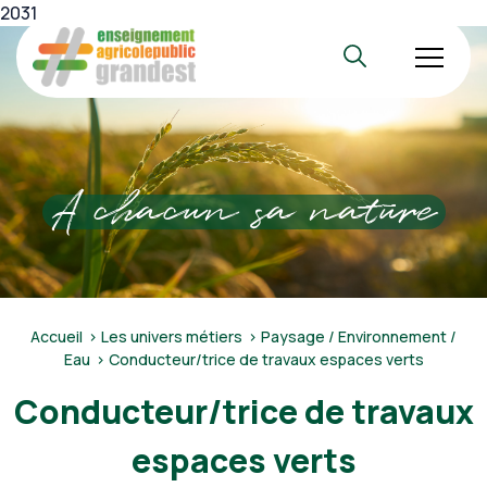
Skip
2031
to
Enseignement Agricole Public Grand Est
content
A chacun sa nature
Accueil
Les univers métiers
Paysage / Environnement /
Eau
Conducteur/trice de travaux espaces verts
Conducteur/trice de travaux
espaces verts