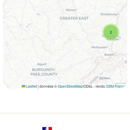
2
Leaflet
|
données ©
OpenStreetMap
/ODbL - rendu
OSM France